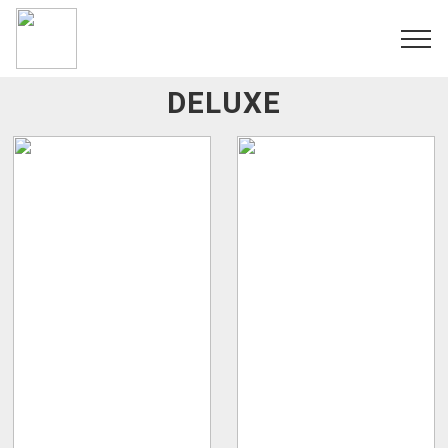
Quarto
DUPLO/TWIN
DELUXE